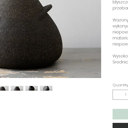
błyszcz
przebar
Wazony 
wykonyw
niepowt
materia
niepowt
Wysoko
Średnic
Quantit