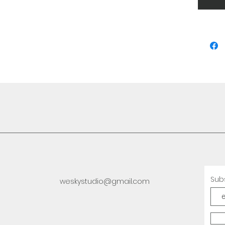
Sub
weskystudio@gmail.com