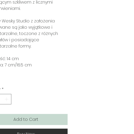
ącym szkliwem z licznymi
wieniami.
Wesky Studio z założenia
ane są jako wyjątkowe i
arzalne, toczone z różnych
łów i posiadające
arzalne formy.
ść: 14 cm
a: 7 cm/16.5 cm
y
*
Add to Cart