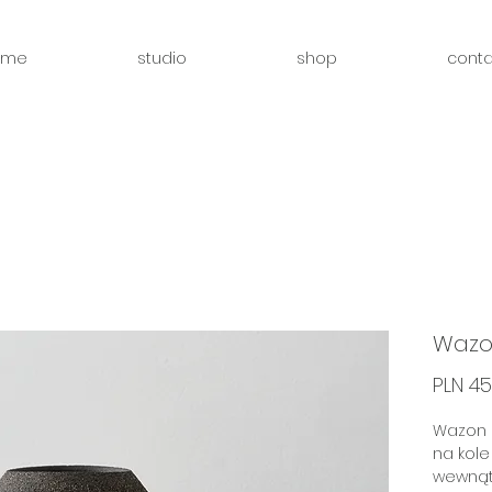
ome
studio
shop
conta
Wazo
PLN 45
Wazon z
na kole
wewnątr