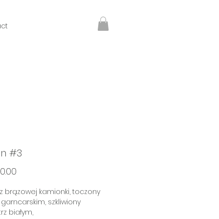
ct
n #3
Price
0.00
 brązowej kamionki, toczony
 garncarskim, szkliwiony
z białym,