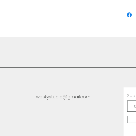
Sub
weskystudio@gmail.com