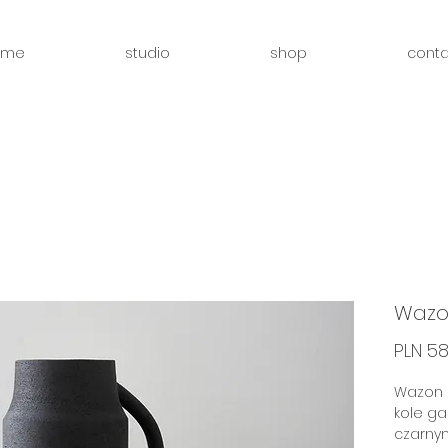
ome
studio
shop
conta
Wazo
PLN 58
Wazon z
kole ga
czarny