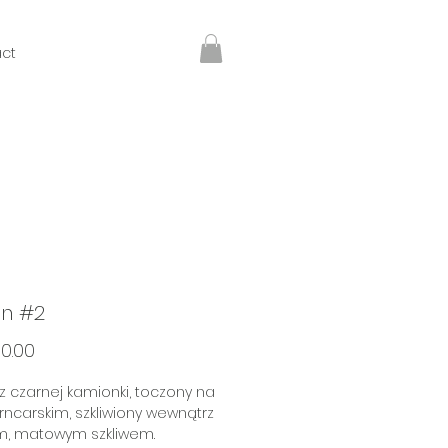
ct
n #2
Price
0.00
 czarnej kamionki, toczony na
rncarskim, szkliwiony wewnątrz
m, matowym szkliwem.