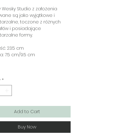
Wesky Studio z założenia
ane są jako wyjątkowe i
arzalne, toczone z różnych
łów i posiadające
arzalne formy.
ć: 23.5 cm
a: 7.5 cm/9.5 cm
y
*
Add to Cart
Buy Now