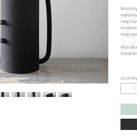
Wazony 
wykonyw
niepowt
materia
niepowt
Wysokoś
Średnic
Quantit