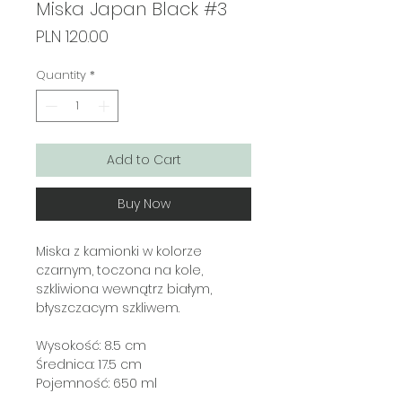
Miska Japan Black #3
Price
PLN 120.00
Quantity
*
Add to Cart
Buy Now
Miska z kamionki w kolorze
czarnym, toczona na kole,
szkliwiona wewnątrz białym,
błyszczacym szkliwem.
Wysokość: 8.5 cm
Średnica: 17.5 cm
Pojemność: 650 ml