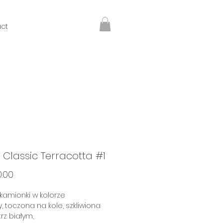
ct
 Classic Terracotta #1
Price
0.00
 kamionki w kolorze
y, toczona na kole, szkliwiona
z białym,