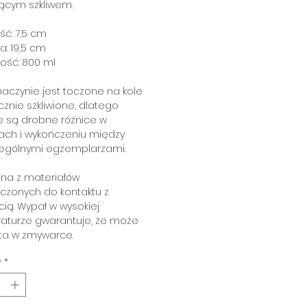
ącym szkliwem.
ć: 7,5 cm
a: 19,5 cm
ość: 800 ml
aczynie jest toczone na kole
cznie szkliwione, dlatego
e są drobne różnice w
ach i wykończeniu między
ególnymi egzemplarzami.
na z materiałów
czonych do kontaktu z
ią. Wypał w wysokiej
aturze gwarantuje, że może
ta w zmywarce.
y
*