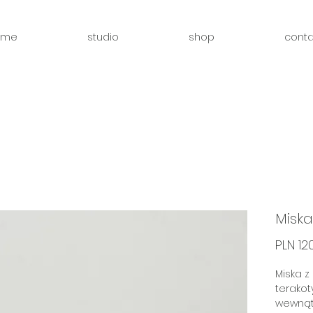
ome
studio
shop
conta
Miska
PLN 12
Miska z
terakot
wewnątr