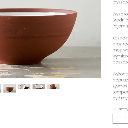
błyszcz
Wysokoś
Średnic
Pojemn
Każde n
oraz rę
możliw
wymiar
poszcz
Wykona
dopusz
żywnośc
temper
być my
Quantit