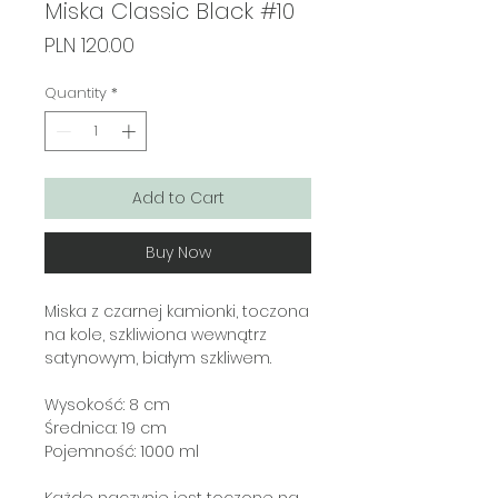
Miska Classic Black #10
Price
PLN 120.00
Quantity
*
Add to Cart
Buy Now
Miska z czarnej kamionki, toczona
na kole, szkliwiona wewnątrz
satynowym, białym szkliwem.
Wysokość: 8 cm
Średnica: 19 cm
Pojemność: 1000 ml
Każde naczynie jest toczone na