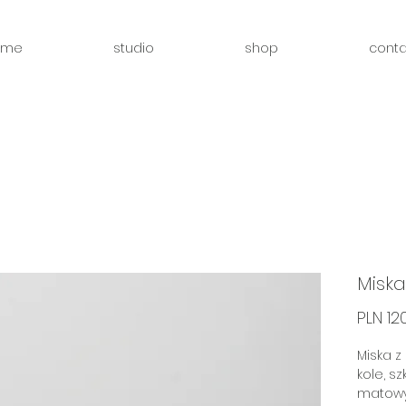
ome
studio
shop
conta
Miska
PLN 12
Miska z
kole, s
matowy