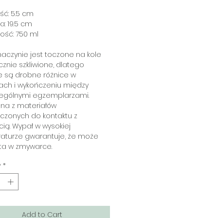
ć: 5.5 cm
a: 19.5 cm
ość: 750 ml
aczynie jest toczone na kole
cznie szkliwione, dlatego
e są drobne różnice w
ach i wykończeniu między
ególnymi egzemplarzami.
na z materiałów
czonych do kontaktu z
ią. Wypał w wysokiej
aturze gwarantuje, że może
ta w zmywarce.
y
*
Add to Cart