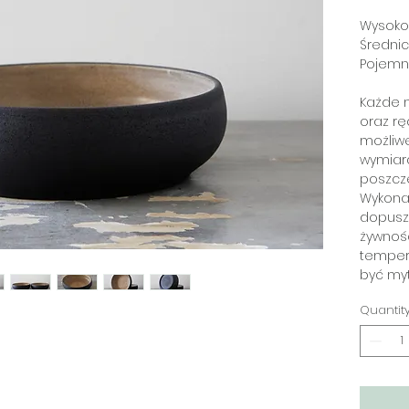
Wysokoś
Średnic
Pojemn
Każde n
oraz rę
możliw
wymiar
poszcz
Wykona
dopusz
żywnośc
temper
być my
Quantit