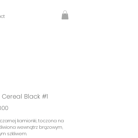
ct
 Cereal Black #1
Price
0.00
 czarnej kamionki, toczona na
zkliwiona wewnątrz brązowym,
m szkliwem.