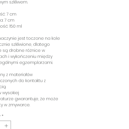
wym szkliwem.
ść: 7 cm
a: 7 cm
ość: 150 ml
aczynie jest toczone na kole
cznie szkliwione, dlatego
e są drobne różnice w
ach i wykończeniu między
ególnymi egzemplarzami.
ny z materiałów
czonych do kontaktu z
ią.
 wysokiej
aturze gwarantuje, że może
ty w zmywarce.
y
*