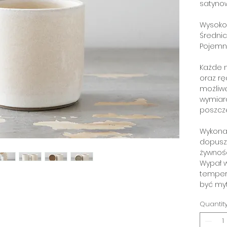
satyno
Wysoko
Średnic
Pojemn
Każde n
oraz rę
możliw
wymiar
poszcz
Wykona
dopusz
żywnośc
Wypał w
temper
być my
Quantit