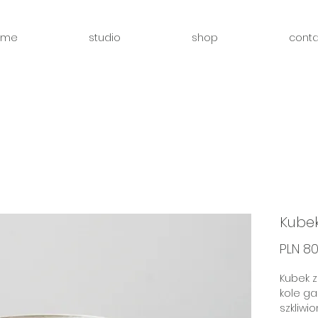
ome
studio
shop
conta
Kubek
PLN 80
Kubek z
kole ga
szkliw