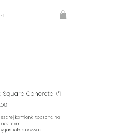
ct
 Square Concrete #1
Price
.00
 szarej kamionki, toczona na
rncarskim,
iony jasnokremowym