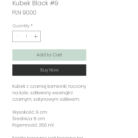
Kubek Black #9
Price
PLN 90.00
Quantity
*
Add to Cart
Buy Now
Kubek z czarnej kamionki, toczony
na kole, szkliwiony wewnątrz
czarnym, satynowym szkliwem.
Wysokość: 9 cm
Średnica: 8 cm
Pojemność: 250 ml
Każde naczynie jest toczone na