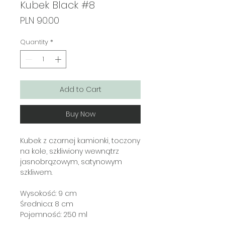
Kubek Black #8
Price
PLN 90.00
Quantity
*
Add to Cart
Buy Now
Kubek z czarnej kamionki, toczony
na kole, szkliwiony wewnątrz
jasnobrązowym, satynowym
szkliwem.
Wysokość: 9 cm
Średnica: 8 cm
Pojemność: 250 ml