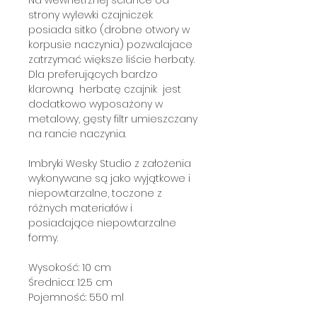
strony wylewki czajniczek
posiada sitko (drobne otwory w
korpusie naczynia) pozwalajace
zatrzymać większe liście herbaty.
Dla preferujących bardzo
klarowną herbatę czajnik jest
dodatkowo wyposażony w
metalowy, gęsty filtr umieszczany
na rancie naczynia.
Imbryki Wesky Studio z założenia
wykonywane są jako wyjątkowe i
niepowtarzalne, toczone z
różnych materiałów i
posiadające niepowtarzalne
formy.
Wysokość: 10 cm
Średnica: 12.5 cm
Pojemność: 550 ml