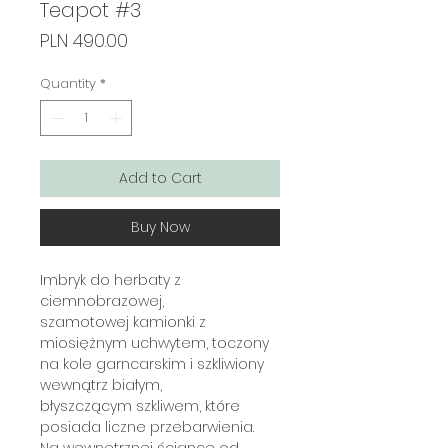
Teapot #3
Price
PLN 490.00
Quantity
*
Add to Cart
Buy Now
Imbryk do herbaty z
ciemnobrazowej,
szamotowej kamionki z
miosiężnym uchwytem, toczony
na kole garncarskim i szkliwiony
wewnątrz białym,
błyszczącym szkliwem, które
posiada liczne przebarwienia.
Na wewnetrznej ściance od