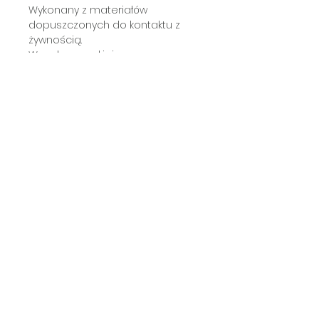
Wykonany z materiałów
dopuszczonych do kontaktu z
żywnością.
Wypał w wysokiej
temperaturze gwarantuje, że
może być myty w zmywarce.
Subscribe a newsletter
Submit