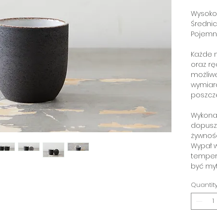
Wysoko
Średnic
Pojemno
Każde n
oraz rę
możliw
wymiar
poszcz
Wykona
dopusz
żywnośc
Wypał w
temper
być my
Quantit