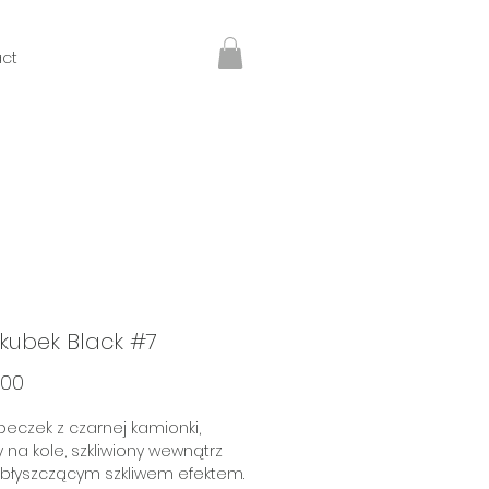
ct
kubek Black #7
Price
.00
beczek z czarnej kamionki,
 na kole, szkliwiony wewnątrz
 błyszczącym szkliwem efektem.