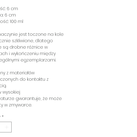
ść: 6 cm
a: 6 cm
ść: 100 ml
aczynie jest toczone na kole
cznie szkliwione, dlatego
e są drobne różnice w
ach i wykończeniu między
ególnymi egzemplarzami.
ny z materiałów
czonych do kontaktu z
ią.
 wysokiej
aturze gwarantuje, że może
ty w zmywarce.
y
*