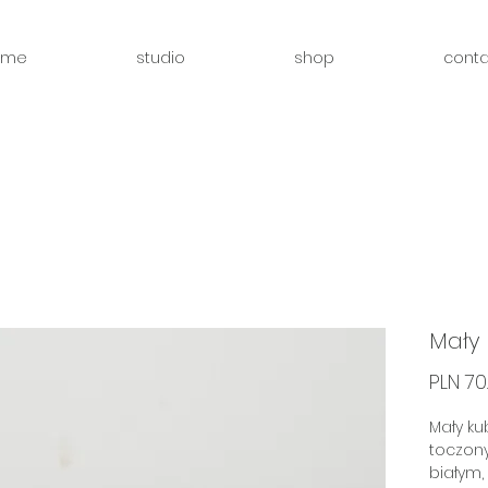
ome
studio
shop
conta
Mały 
PLN 70
Mały ku
toczony
białym,